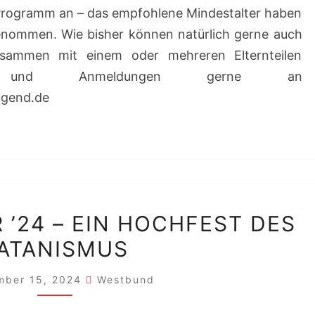
Programm an – das empfohlene Mindestalter haben
fgenommen. Wie bisher können natürlich gerne auch
usammen mit einem oder mehreren Elternteilen
en und Anmeldungen gerne an
ugend.de
ROTER
 ’24 – EIN HOCHFEST DES
OKTOBER
ATANISMUS
’24
–
mber 15, 2024
Westbund
EIN
HOCHFEST