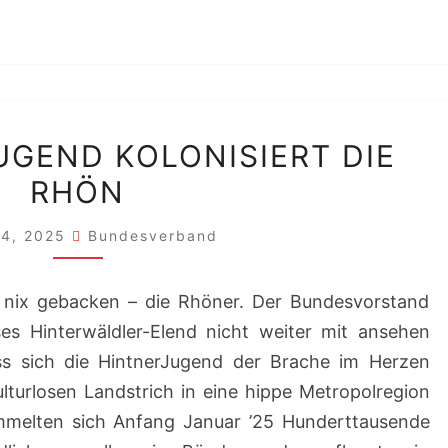
DIE
UGEND KOLONISIERT DIE
HINTNERJUGEND
RHÖN
KOLONISIERT
DIE
 4, 2025
Bundesverband
RHÖN
e nix gebacken – die Rhöner. Der Bundesvorstand
es Hinterwäldler-Elend nicht weiter mit ansehen
ass sich die HintnerJugend der Brache im Herzen
turlosen Landstrich in eine hippe Metropolregion
mmelten sich Anfang Januar ’25 Hunderttausende