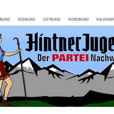
TBUND
SÜDBUND
OSTBUND
NORDBUND
KALENDE
HINT
Der
PARTEI
Nachwuchs