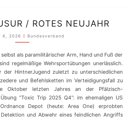
OKTOBERKLAUSUR
SUR / ROTES NEUJAHR
/
ROTES
r 6, 2026
Bundesverband
NEUJAHR
 selbst als paramilitärischer Arm, Hand und Fuß der
 sind regelmäßige Wehrsportübungen unerlässlich.
r der HintnerJugend zuletzt zu unterschiedlichen
zedere und Befehlsketten im Verteidigungsfall zu
de Oktober letzten Jahres an der Pfälzisch-
 Übung “Toxic Trip 2025 Q4”: im ehemaligen US
 Ordnance Depot (heute: Area One) erprobten
 Detektion und Abwehr eines feindlichen Angriffs