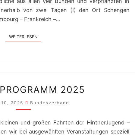
dliche aus allen vier Bünden und verpflanzten in
 innerhalb von zwei Tagen (!) den Ort Schengen
mbourg – Frankreich –…
WEITERLESEN
WEITERLESEN
JAHRESPROGRAMM
SPROGRAMM 2025
2025
 10, 2025
Bundesverband
kleinen und großen Fahrten der HintnerJugend –
ten wir bei ausgewählten Veranstaltungen speziell