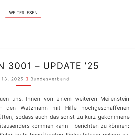
WEITERLESEN
WEITERLESEN
WATZMANN
 3001 – UPDATE ’25
3001
–
 13, 2025
Bundesverband
UPDATE
’25
euen uns, Ihnen von einem weiteren Meilenstein
s – den Watzmann mit Hilfe hochgeschaffenen
hütten, sodass auch das sonst zu kurz gekommene
eitausenders kommen kann – berichten zu können:
chüttguts beauftragten Einkaufsteam gelang es,