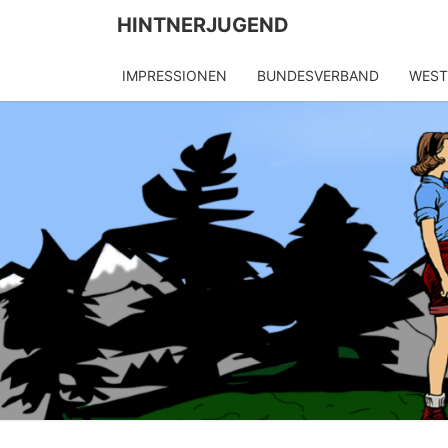
Skip
HINTNERJUGEND
to
content
IMPRESSIONEN
BUNDESVERBAND
WES