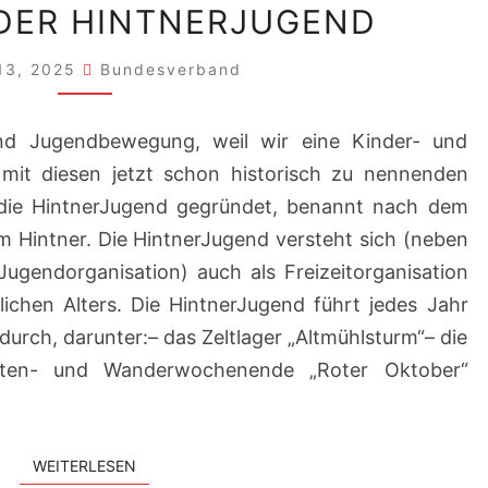
 DER HINTNERJUGEND
BEI
DER
13, 2025
Bundesverband
HINTNERJUGEND
nd Jugendbewegung, weil wir eine Kinder- und
it diesen jetzt schon historisch zu nennenden
ie HintnerJugend gegründet, benannt nach dem
m Hintner. Die HintnerJugend versteht sich (neben
ugendorganisation) auch als Freizeitorganisation
lichen Alters. Die HintnerJugend führt jedes Jahr
durch, darunter:– das Zeltlager „Altmühlsturm“– die
ütten- und Wanderwochenende „Roter Oktober“
WEITERLESEN
WEITERLESEN