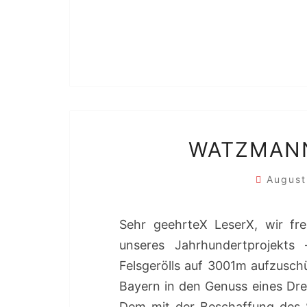
WATZMANN
August
Sehr geehrteX LeserX, wir fr
unseres Jahrhundertprojekt
Felsgerölls auf 3001m aufzusc
Bayern in den Genuss eines Dr
Dem mit der Beschaffung des S